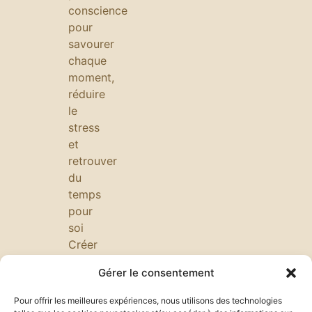
conscience
pour
savourer
chaque
moment,
réduire
le
stress
et
retrouver
du
temps
pour
soi
Créer
une
Gérer le consentement
ambiance
calme
Pour offrir les meilleures expériences, nous utilisons des technologies
au