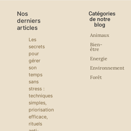
Nos
Catégories
de notre
derniers
blog
articles
Animaux
Les
Bien-
secrets
être
pour
Energie
gérer
son
Environnement
temps
Forêt
sans
stress :
techniques
simples,
priorisation
efficace,
rituels
anti-