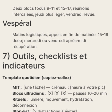
Deux blocs focus 9–11 et 15–17, réunions
intercalées, jeudi plus léger, vendredi revue.
Vespéral
Matins logistiques, appels en fin de matinée, 15–19
deep; mercredi ou vendredi après‑midi
récupération.
7) Outils, checklists et
indicateurs
Template quotidien (copiez‑collez)
:
MIT
: [une tâche] — créneau : [heure à votre pic]
Blocs ultradiens
: [X] [X] [X] — pauses 10–20 min
Rituels
: lumière, mouvement, hydratation,
déconnexion
Stop‑list
: [3 distractions à éviter]