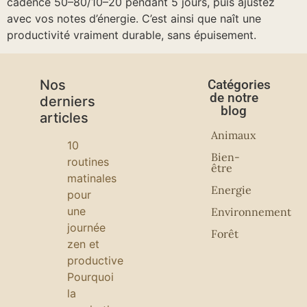
cadence 50–80/10–20 pendant 5 jours, puis ajustez
avec vos notes d’énergie. C’est ainsi que naît une
productivité vraiment durable, sans épuisement.
Nos
Catégories
de notre
derniers
blog
articles
Animaux
10
Bien-
routines
être
matinales
Energie
pour
une
Environnement
journée
Forêt
zen et
productive
Pourquoi
la