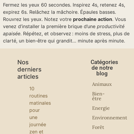
Fermez les yeux 60 secondes. Inspirez 4s, retenez 4s,
expirez 6s. Relâchez la mâchoire. Épaules basses.
Rouvrez les yeux. Notez votre
prochaine action
. Vous
venez d’installer la première brique d’une
productivité
apaisée
. Répétez, et observez : moins de stress, plus de
clarté, un bien-être qui grandit… minute après minute.
Nos
Catégories
de notre
derniers
blog
articles
Animaux
10
Bien-
routines
être
matinales
Energie
pour
une
Environnement
journée
Forêt
zen et