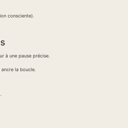
ion consciente).
es
ur à une pause précise.
 ancre la boucle.
.