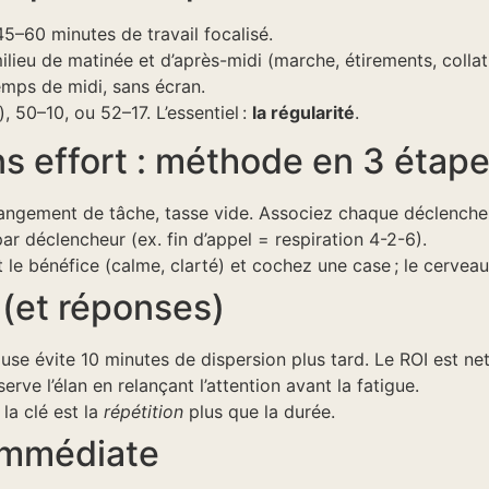
45–60 minutes de travail focalisé.
lieu de matinée et d’après-midi (marche, étirements, collat
emps de midi, sans écran.
 50–10, ou 52–17. L’essentiel :
la régularité
.
s effort : méthode en 3 étap
changement de tâche, tasse vide. Associez chaque déclenche
par déclencheur (ex. fin d’appel = respiration 4-2-6).
e bénéfice (calme, clarté) et cochez une case ; le cerveau
 (et réponses)
se évite 10 minutes de dispersion plus tard. Le ROI est net
rve l’élan en relançant l’attention avant la fatigue.
 la clé est la
répétition
plus que la durée.
 immédiate