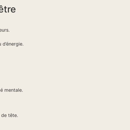
être
eurs.
 d’énergie.
té mentale.
de tête.