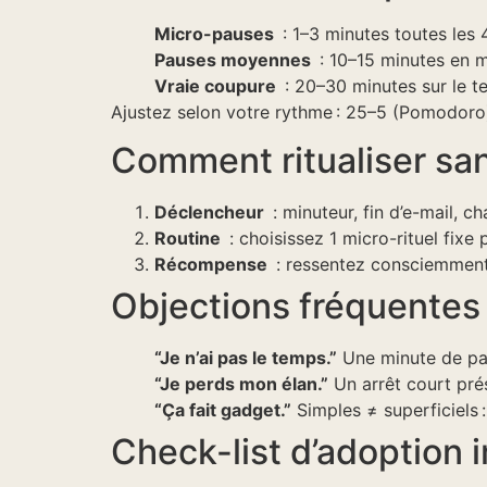
Micro-pauses
: 1–3 minutes toutes les 
Pauses moyennes
: 10–15 minutes en mi
Vraie coupure
: 20–30 minutes sur le t
Ajustez selon votre rythme : 25–5 (Pomodoro),
Comment ritualiser san
Déclencheur
: minuteur, fin d’e-mail, 
Routine
: choisissez 1 micro-rituel fixe 
Récompense
: ressentez consciemment l
Objections fréquentes
“Je n’ai pas le temps.”
Une minute de pau
“Je perds mon élan.”
Un arrêt court prése
“Ça fait gadget.”
Simples ≠ superficiels :
Check-list d’adoption