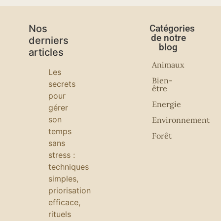
Nos
Catégories
de notre
derniers
blog
articles
Animaux
Les
Bien-
secrets
être
pour
Energie
gérer
son
Environnement
temps
Forêt
sans
stress :
techniques
simples,
priorisation
efficace,
rituels