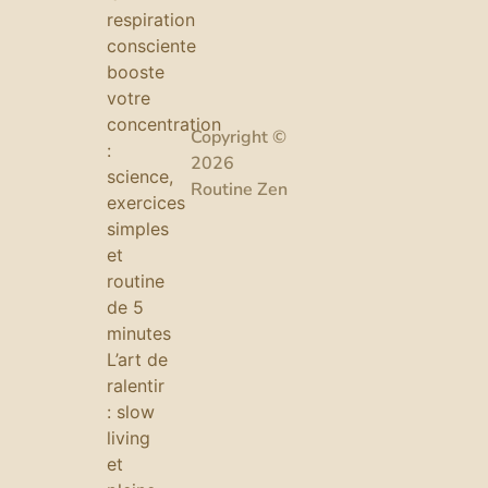
respiration
consciente
booste
votre
concentration
Copyright ©
:
2026
science,
Routine Zen
exercices
simples
et
routine
de 5
minutes
L’art de
ralentir
: slow
living
et