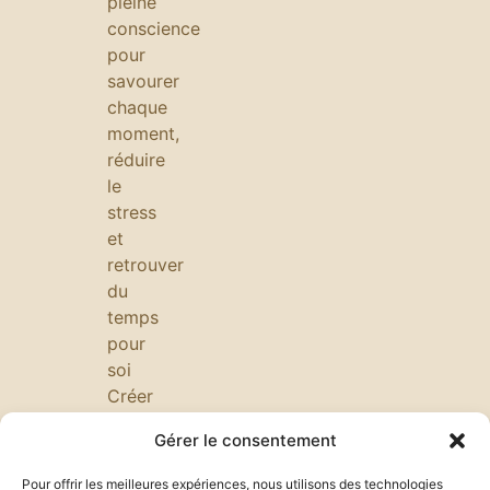
pleine
conscience
pour
savourer
chaque
moment,
réduire
le
stress
et
retrouver
du
temps
pour
soi
Créer
une
Gérer le consentement
ambiance
calme
Pour offrir les meilleures expériences, nous utilisons des technologies