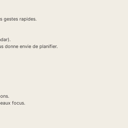
des gestes rapides.
ndar).
us donne envie de planifier.
ions.
neaux focus.