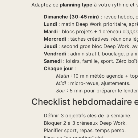
Adaptez ce
planning type
à votre rythme et v
Dimanche (30‑45 min)
: revue hebdo, o
Lundi
: matin Deep Work prioritaire, aprè
Mardi
: blocs projets + 1 créneau d’
appr
Mercredi
: tâches créatives, réunions lé
Jeudi
: second gros bloc Deep Work, av
Vendredi
: administratif, bouclage, plan
Samedi
: loisirs, famille, sport. Zéro boît
Chaque jour
:
Matin
: 10 min météo agenda + top 
Midi
: micro‑revue, ajustements.
Soir
: 5 min pour préparer le lendem
Checklist hebdomadaire 
Définir 3 objectifs clés de la semaine.
Bloquer 2 à 3 créneaux Deep Work.
Planifier sport, repas, temps perso.
Fixer un “no meeting” slot.