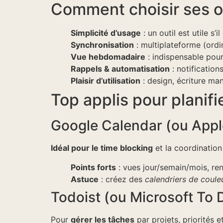
Comment choisir ses ou
Simplicité d’usage
: un outil est utile s’
Synchronisation
: multiplateforme (ordi
Vue hebdomadaire
: indispensable pour
Rappels & automatisation
: notification
Plaisir d’utilisation
: design, écriture man
Top applis pour planif
Google Calendar (ou Appl
Idéal pour le time blocking
et la coordination
Points forts
: vues jour/semain/mois, ren
Astuce
: créez des
calendriers de coule
Todoist (ou Microsoft To 
Pour
gérer les tâches
par projets, priorités 