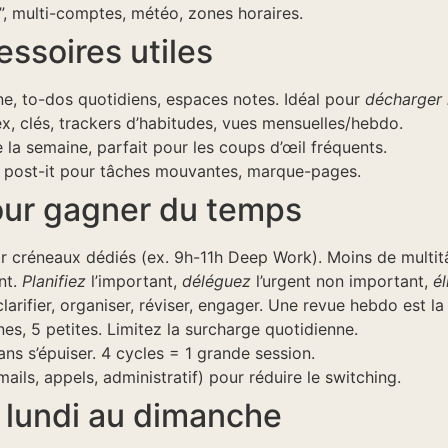
, multi-comptes, météo, zones horaires.
ssoires utiles
e, to-dos quotidiens, espaces notes. Idéal pour
décharger l
dex, clés, trackers d’habitudes, vues mensuelles/hebdo.
 la semaine, parfait pour les coups d’œil fréquents.
e, post-it pour tâches mouvantes, marque-pages.
our gagner du temps
r créneaux dédiés (ex. 9h-11h Deep Work). Moins de multitâ
nt.
Planifiez
l’important,
déléguez
l’urgent non important,
é
clarifier, organiser, réviser, engager. Une revue hebdo est la 
es, 5 petites. Limitez la surcharge quotidienne.
ns s’épuiser. 4 cycles = 1 grande session.
ails, appels, administratif) pour réduire le switching.
 lundi au dimanche