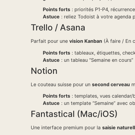
Points forts
: priorités P1-P4, récurrence
Astuce
: reliez Todoist à votre agenda 
Trello / Asana
Parfait pour une
vision Kanban
(À faire / En c
Points forts
: tableaux, étiquettes, check
Astuce
: un tableau “Semaine en cours” 
Notion
Le couteau suisse pour un
second cerveau
mê
Points forts
: templates, vues calendar/bo
Astuce
: un template “Semaine” avec obje
Fantastical (Mac/iOS)
Une interface premium pour la
saisie naturel