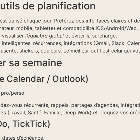
tils de planification
il est utilisé chaque jour. Préférez des interfaces claires et 
nateur, mobile, tablette) et compatibilité iOS/Android/Web.
 visualiser
l’équilibre global
et éviter la surcharge.
s intelligentes, récurrences, intégrations (Gmail, Slack, Cale
uscrite, stickers, couleurs. Le meilleur outil est celui qui vo
ier sa semaine
e Calendar / Outlook)
 pro/perso.
dez-vous récurrents, rappels, partages d’agendas, intégrat
urs
(Travail, Santé, Famille, Deep Work) et bloquez vos cré
Do, TickTick)
et dates d’échéance.