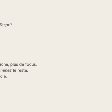
’esprit
.
che, plus de focus.
liminez
le reste.
clé.