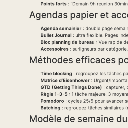
Points forts
: “Demain 9h réunion 30min”
Agendas papier et acce
Agenda semainier
: double page semain
Bullet Journal
: ultra flexible. Pages in
Bloc planning de bureau
: Vue rapide de
Accessoires
: surligneurs par catégori
Méthodes efficaces p
Time blocking
: regroupez les tâches pa
Matrice d’Eisenhower
: Urgent/Importa
GTD (Getting Things Done)
: capturer, 
Règle 1-3-5
: 1 tâche majeure, 3 moyenn
Pomodoro
: cycles 25/5 pour avancer sa
Batching
: regroupez tâches similaires (m
Modèle de semaine du