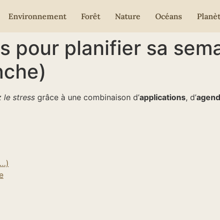
Environnement
Forêt
Nature
Océans
Planè
ls pour planifier sa se
nche)
 le stress
grâce à une combinaison d’
applications
, d’
agend
D…)
e