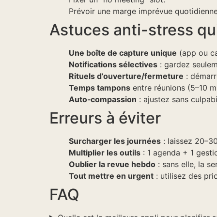
Prévoir une marge imprévue quotidienne
Astuces anti-stress qui
Une boîte de capture unique
(app ou car
Notifications sélectives
: gardez seuleme
Rituels d’ouverture/fermeture
: démarre
Temps tampons
entre réunions (5–10 mi
Auto‑compassion
: ajustez sans culpabi
Erreurs à éviter
Surcharger les journées
: laissez 20–3
Multiplier les outils
: 1 agenda + 1 gestio
Oublier la revue hebdo
: sans elle, la 
Tout mettre en urgent
: utilisez des pri
FAQ