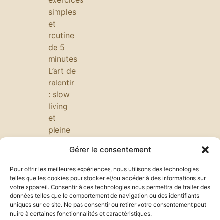
exercices
simples
et
routine
de 5
minutes
L’art de
ralentir
: slow
living
et
pleine
conscience
Gérer le consentement
pour
savourer
Pour offrir les meilleures expériences, nous utilisons des technologies
chaque
telles que les cookies pour stocker et/ou accéder à des informations sur
votre appareil. Consentir à ces technologies nous permettra de traiter des
moment,
données telles que le comportement de navigation ou des identifiants
réduire
uniques sur ce site. Ne pas consentir ou retirer votre consentement peut
le
nuire à certaines fonctionnalités et caractéristiques.