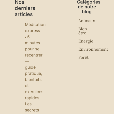
Nos
Catégories
de notre
derniers
blog
articles
Animaux
Méditation
Bien-
express
être
: 5
Energie
minutes
pour se
Environnement
recentrer
Forêt
—
guide
pratique,
bienfaits
et
exercices
rapides
Les
secrets