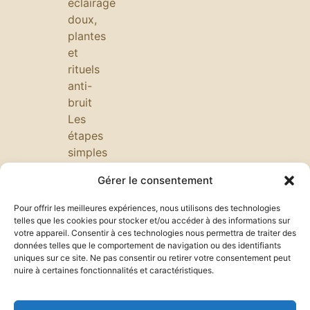
éclairage
doux,
plantes
et
rituels
anti-
bruit
Les
étapes
simples
pour
Gérer le consentement
préparer
une
Pour offrir les meilleures expériences, nous utilisons des technologies
journée
telles que les cookies pour stocker et/ou accéder à des informations sur
votre appareil. Consentir à ces technologies nous permettra de traiter des
réussie:
données telles que le comportement de navigation ou des identifiants
routine
uniques sur ce site. Ne pas consentir ou retirer votre consentement peut
matinale,
nuire à certaines fonctionnalités et caractéristiques.
priorités,
productivité