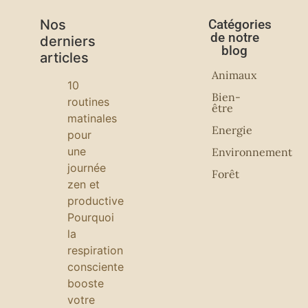
Nos
Catégories
de notre
derniers
blog
articles
Animaux
10
Bien-
routines
être
matinales
Energie
pour
une
Environnement
journée
Forêt
zen et
productive
Pourquoi
la
respiration
consciente
booste
votre