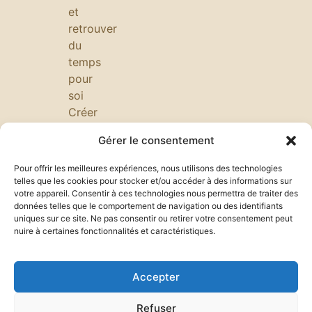
et
retrouver
du
temps
pour
soi
Créer
une
Gérer le consentement
ambiance
calme
Pour offrir les meilleures expériences, nous utilisons des technologies
au
telles que les cookies pour stocker et/ou accéder à des informations sur
votre appareil. Consentir à ces technologies nous permettra de traiter des
bureau
données telles que le comportement de navigation ou des identifiants
:
uniques sur ce site. Ne pas consentir ou retirer votre consentement peut
minimalisme,
nuire à certaines fonctionnalités et caractéristiques.
éclairage
doux,
Accepter
plantes
et
Refuser