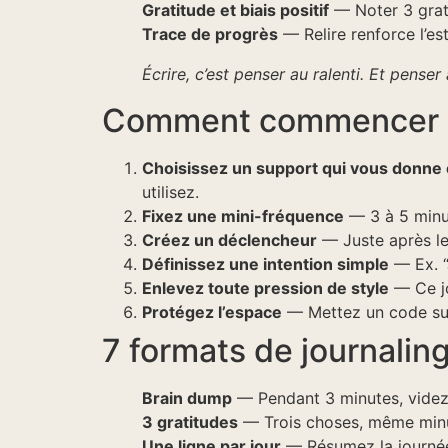
Gratitude et biais positif
— Noter 3 gratit
Trace de progrès
— Relire renforce l’est
Écrire, c’est penser au ralenti. Et penser a
Comment commencer (s
Choisissez un support qui vous donne 
utilisez.
Fixez une mini-fréquence
— 3 à 5 minut
Créez un déclencheur
— Juste après le 
Définissez une intention simple
— Ex. “J
Enlevez toute pression de style
— Ce jou
Protégez l’espace
— Mettez un code sur v
7 formats de journaling
Brain dump
— Pendant 3 minutes, videz t
3 gratitudes
— Trois choses, même minusc
Une ligne par jour
— Résumez la journée 