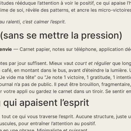
udes rééduque l’attention à voir le positif, ce qui apaise l
ime de soi, révèle des patterns, et ancre les micro-victoires
u ralenti, c’est calmer l’esprit.
ans se mettre la pression)
envie
— Carnet papier, notes sur téléphone, application dédi
es par jour suffisent. Mieux vaut
court et régulier
que long 
café, en montant dans le bus, avant d’éteindre la lumière. U
e vide ma tête” ou “Je note 1 victoire, 1 gratitude, 1 intenti
rnal n’a pas de public. Il peut être brouillon, fragmentaire, 
otre appli ou gardez le carnet dans un tiroir. Se sentir en s
 qui apaisent l’esprit
out ce qui vous traverse l’esprit. Aucune structure, juste
ules, pour entraîner l’attention au positif.
en une phrase. Minimaliste et puissant.