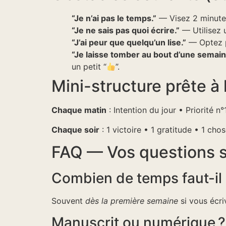
“Je n’ai pas le temps.”
— Visez 2 minutes.
“Je ne sais pas quoi écrire.”
— Utilisez u
“J’ai peur que quelqu’un lise.”
— Optez po
“Je laisse tomber au bout d’une semain
un petit “
”.
Mini-structure prête à 
Chaque matin
: Intention du jour • Priorité 
Chaque soir
: 1 victoire • 1 gratitude • 1 cho
FAQ — Vos questions su
Combien de temps faut-il p
Souvent
dès la première semaine
si vous écri
Manuscrit ou numérique ?