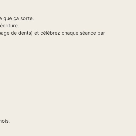
e que ça sorte.
criture.
ssage de dents) et célébrez chaque séance par
mois.