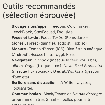
Outils recommandés
(sélection éprouvée)
Blocage sites/apps
: Freedom, Cold Turkey,
LeechBlock, StayFocusd, FocusMe.
Focus et to‑do
: Focus To‑Do (Pomodoro +
tâches), Forest (gamifié), Todoist, TickTick.
Mesure
: Temps d’écran (iOS), Bien‑être numérique
(Android), RescueTime, Toggl, Rize.
Navigateur
:
Unhook
(masque le feed YouTube),
uBlock Origin
(bloque pubs),
News Feed Eradicator
(masque flux sociaux),
OneTab/Workona
(gestion
d’onglets).
Écriture sans distraction
: iA Writer, Ulysses,
FocusWriter.
Communication
: Slack/Teams en
Ne pas déranger
programmé, filtres Gmail + libellés pour le tri
automatique.