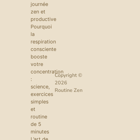
journée
zen et
productive
Pourquoi
la
respiration
consciente
booste
votre
concentration
Copyright ©
:
2026
science,
Routine Zen
exercices
simples
et
routine
de 5
minutes
L’art de