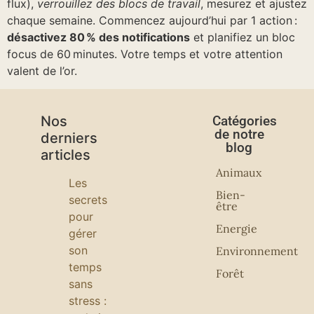
flux),
verrouillez des blocs de travail
, mesurez et ajustez
chaque semaine. Commencez aujourd’hui par 1 action :
désactivez 80 % des notifications
et planifiez un bloc
focus de 60 minutes. Votre temps et votre attention
valent de l’or.
Nos
Catégories
de notre
derniers
blog
articles
Animaux
Les
Bien-
secrets
être
pour
Energie
gérer
son
Environnement
temps
Forêt
sans
stress :