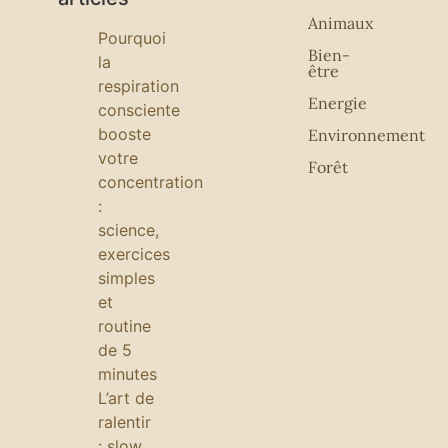
Animaux
Pourquoi
Bien-
la
être
respiration
Energie
consciente
booste
Environnement
votre
Forêt
concentration
:
science,
exercices
simples
et
routine
de 5
minutes
L’art de
ralentir
: slow