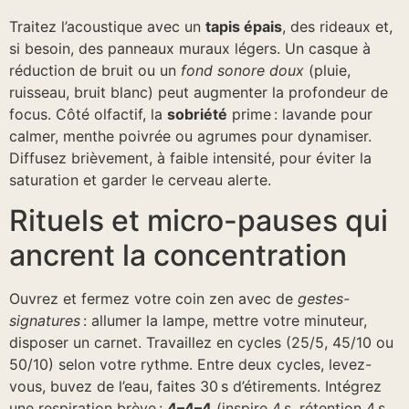
Traitez l’acoustique avec un
tapis épais
, des rideaux et,
si besoin, des panneaux muraux légers. Un casque à
réduction de bruit ou un
fond sonore doux
(pluie,
ruisseau, bruit blanc) peut augmenter la profondeur de
focus. Côté olfactif, la
sobriété
prime : lavande pour
calmer, menthe poivrée ou agrumes pour dynamiser.
Diffusez brièvement, à faible intensité, pour éviter la
saturation et garder le cerveau alerte.
Rituels et micro-pauses qui
ancrent la concentration
Ouvrez et fermez votre coin zen avec de
gestes-
signatures
: allumer la lampe, mettre votre minuteur,
disposer un carnet. Travaillez en cycles (25/5, 45/10 ou
50/10) selon votre rythme. Entre deux cycles, levez-
vous, buvez de l’eau, faites 30 s d’étirements. Intégrez
une respiration brève :
4–4–4
(inspire 4 s, rétention 4 s,