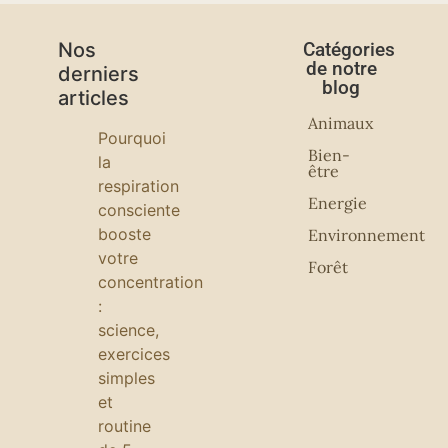
Nos
Catégories
de notre
derniers
blog
articles
Animaux
Pourquoi
Bien-
la
être
respiration
Energie
consciente
booste
Environnement
votre
Forêt
concentration
:
science,
exercices
simples
et
routine