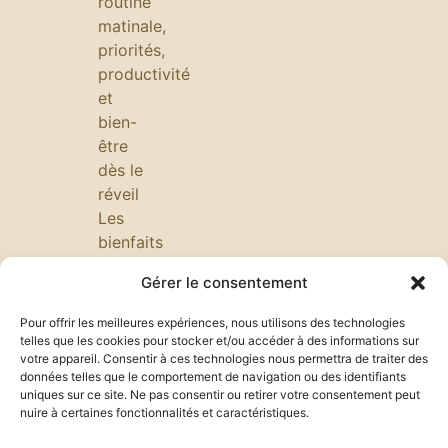
routine
matinale,
priorités,
productivité
et
bien-
être
dès le
réveil
Les
bienfaits
d’une
Gérer le consentement
promenade
quotidienne
Pour offrir les meilleures expériences, nous utilisons des technologies
pour
telles que les cookies pour stocker et/ou accéder à des informations sur
votre appareil. Consentir à ces technologies nous permettra de traiter des
l’esprit
données telles que le comportement de navigation ou des identifiants
:
uniques sur ce site. Ne pas consentir ou retirer votre consentement peut
réduire
nuire à certaines fonctionnalités et caractéristiques.
le