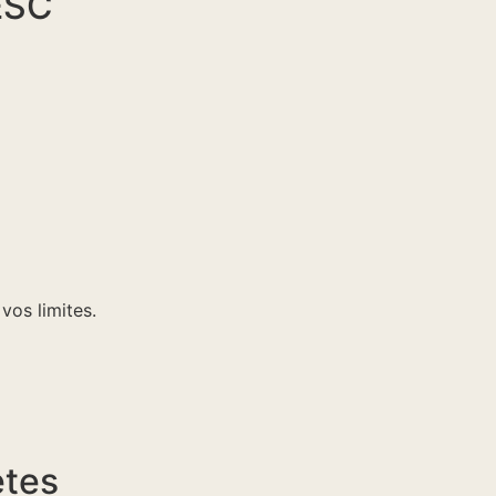
ESC
vos limites.
ètes