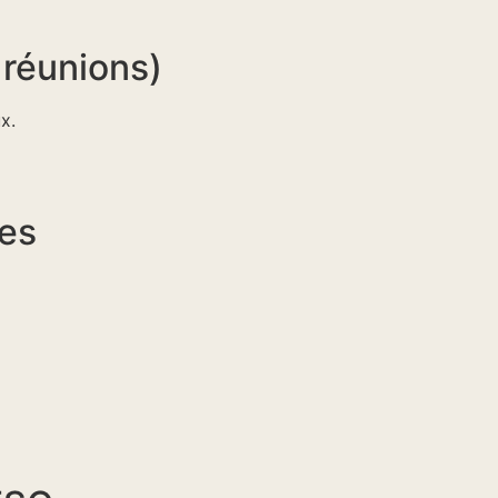
 réunions)
x.
ves