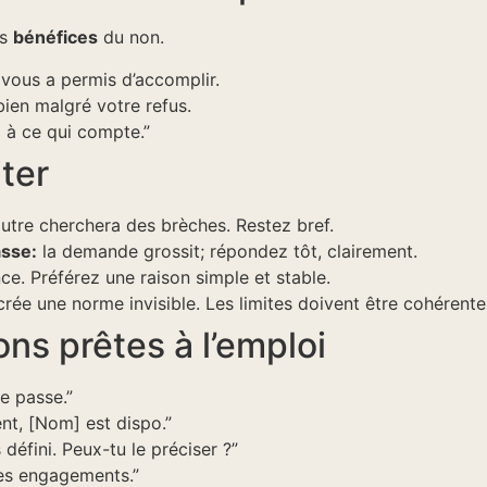
es
bénéfices
du non.
vous a permis d’accomplir.
bien malgré votre refus.
i à ce qui compte.”
ter
autre cherchera des brèches. Restez bref.
asse:
la demande grossit; répondez tôt, clairement.
ance. Préférez une raison simple et stable.
rée une norme invisible. Les limites doivent être cohérente
ns prêtes à l’emploi
je passe.”
ent, [Nom] est dispo.”
s défini. Peux-tu le préciser ?”
mes engagements.”