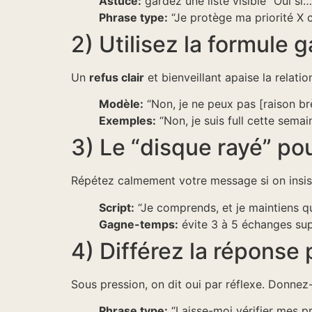
Astuce:
gardez une liste visible “Oui s
Phrase type:
“Je protège ma priorité X 
2) Utilisez la formule 
Un
refus clair
et bienveillant apaise la relatio
Modèle:
“Non, je ne peux pas [raison brè
Exemples:
“Non, je suis full cette semai
3) Le “disque rayé” pou
Répétez calmement votre message si on insiste
Script:
“Je comprends, et je maintiens qu
Gagne-temps:
évite 3 à 5 échanges su
4) Différez la réponse 
Sous pression, on dit oui par réflexe. Donne
Phrase type:
“Laisse-moi vérifier mes prio