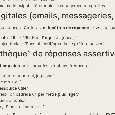
oins de culpabilité et moins d’engagements regrettés.
igitales (emails, messageries,
stantanées”. Cadrez vos
fenêtres de réponse
et vos canau
tre 11h et 16h. Pour l’urgence: [canal].”
jectif clair: “Sans objectif/agenda, je préfère passer.”
othèque” de réponses asserti
templates
prêts pour les situations fréquentes.
ioritaire pour moi, je passe.”
e mois-ci.”
essource utile.”
 veux, on cadrera un périmètre plus léger.”
nts actuels.”
te]. Sinon, ce sera non.”