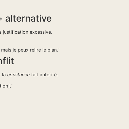
+ alternative
s justification excessive.
mais je peux relire le plan.”
flit
: la
constance
fait autorité.
ion].”