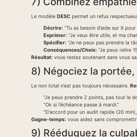
7) Combinez empathie
Le modèle
DESC
permet un refus respectueux 
Décrire:
“Tu as besoin d’aide sur X pour
Exprimer:
“Je veux être utile, et ma cha
Spécifier:
“Je ne peux pas prendre la tâ
Conséquences/Choix:
“Je peux relire 1
Résultat:
vous restez soutenant sans vous sacr
8) Négociez la portée,
Le
non total
n’est pas toujours nécessaire.
Re
“Je peux prendre 2 points, pas tout le do
“Ok si l’échéance passe à mardi.”
“D’accord pour un audit rapide (20 min)
Gagne-temps:
vous aidez sans compromettre 
9) Rééduquez la culpab