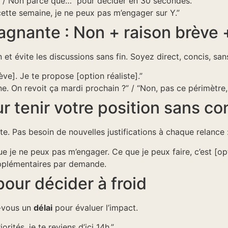
i… / Non parce que…” pour décider en 30 secondes.
cette semaine, je ne peux pas m’engager sur Y.”
gagnante : Non + raison brève 
n et évite les discussions sans fin. Soyez direct, concis, san
ve]. Je te propose [option réaliste].”
ne. On revoit ça mardi prochain ?” / “Non, pas ce périmètre, 
r tenir votre position sans con
. Pas besoin de nouvelles justifications à chaque relance 
e je ne peux pas m’engager. Ce que je peux faire, c’est [opt
pplémentaires par demande.
pour décider à froid
z-vous un
délai
pour évaluer l’impact.
rités, je te reviens d’ici 14h.”