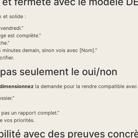
 et fermeté avec le modèle D
et solide :
 vendredi.”
rge est complète.”
che.”
5 minutes demain, sinon vois avec [Nom].”
ifier.
 pas seulement le oui/non
dimensionnez
la demande pour la rendre compatible avec 
ssier.”
, pas un rapport complet.”
vos priorités.
ilité avec des preuves concr