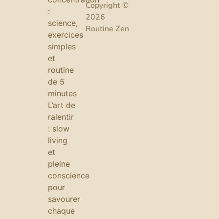
Copyright ©
:
2026
science,
Routine Zen
exercices
simples
et
routine
de 5
minutes
L’art de
ralentir
: slow
living
et
pleine
conscience
pour
savourer
chaque