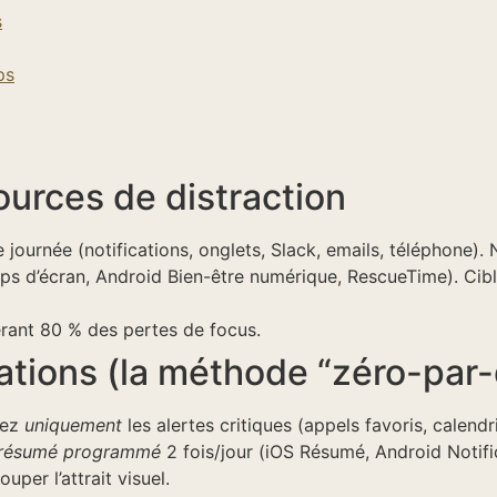
s
ps
ources de distraction
journée (notifications, onglets, Slack, emails, téléphone).
s d’écran, Android Bien-être numérique, RescueTime). Cible
érant 80 % des pertes de focus.
cations (la méthode “zéro-par-
vez
uniquement
les alertes critiques (appels favoris, calendri
résumé programmé
2 fois/jour (iOS Résumé, Android Notif
per l’attrait visuel.