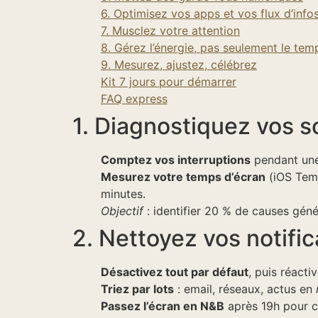
6. Optimisez vos apps et vos flux d’info
7. Musclez votre attention
8. Gérez l’énergie, pas seulement le tem
9. Mesurez, ajustez, célébrez
Kit 7 jours pour démarrer
FAQ express
1. Diagnostiquez vos s
Comptez vos interruptions
pendant une 
Mesurez votre temps d’écran
(iOS Temp
minutes.
Objectif
: identifier 20 % de causes gén
2. Nettoyez vos notifi
Désactivez tout par défaut
, puis réacti
Triez par lots
: email, réseaux, actus en
Passez l’écran en N&B
après 19h pour cou