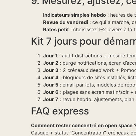
9. Mesurez, ajustez, c
Indicateurs simples hebdo
: heures de t
Revue du vendredi
: ce qui a marché, c
Rates petit
: choisissez 1–2 leviers à la
Kit 7 jours pour démarr
Jour 1
: audit distractions + mesure temp
Jour 2
: purge notifications, écran d’ac
Jour 3
: 2 créneaux deep work + Pomodor
Jour 4
: bloqueurs de sites installés, lis
Jour 5
: email par lots, modèles de rép
Jour 6
: plages sans écran matin/soir + r
Jour 7
: revue hebdo, ajustements, plan
FAQ express
Comment rester concentré en open space 
Casque + statut “Concentration”, créneaux de