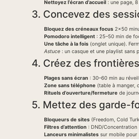
Nettoyez l’écran d’accueil
: une page, 8 
3. Concevez des sessio
Bloquez des créneaux focus
2×50 minut
Pomodoro intelligent
: 25–50 min de foc
Une tâche à la fois
(onglet unique). Fer
Astuce
: un casque et une playlist sans 
4. Créez des frontières
Plages sans écran
: 30–60 min au réveil
Zone sans téléphone
(table à manger, c
Rituels d’ouverture/fermeture
de journé
5. Mettez des garde-f
Bloqueurs de sites
(Freedom, Cold Turke
Filtres d’attention
: DND/Concentration 
Lanceurs minimalistes
sur mobile pour r