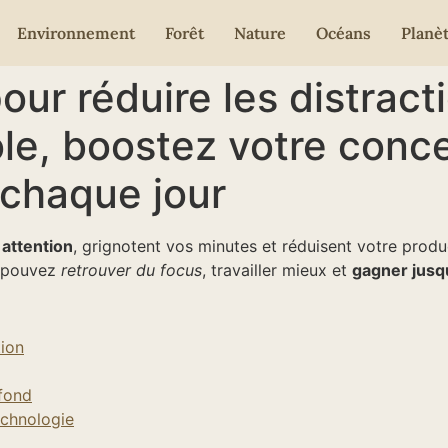
Environnement
Forêt
Nature
Océans
Planè
our réduire les distract
ôle, boostez votre conce
chaque jour
 attention
, grignotent vos minutes et réduisent votre produ
s pouvez
retrouver du focus
, travailler mieux et
gagner jusqu
tion
ofond
echnologie