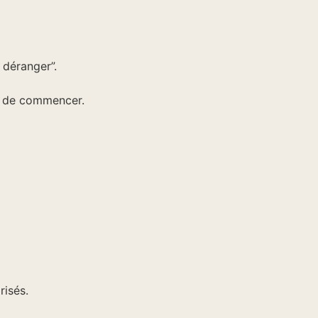
 déranger”.
t de commencer.
isés.