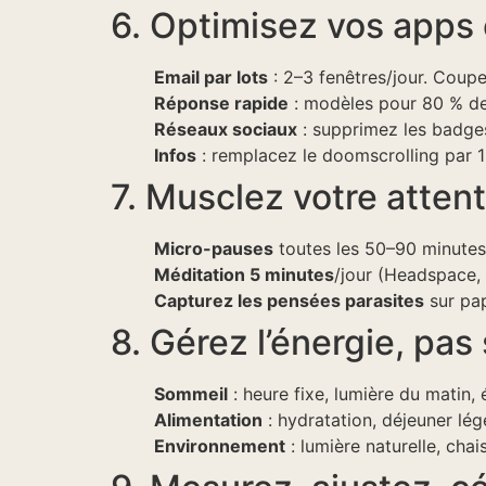
6. Optimisez vos apps e
Email par lots
: 2–3 fenêtres/jour. Coupez
Réponse rapide
: modèles pour 80 % de
Réseaux sociaux
: supprimez les badges
Infos
: remplacez le doomscrolling par 1 
7. Musclez votre atten
Micro-pauses
toutes les 50–90 minutes 
Méditation 5 minutes
/jour (Headspace, 
Capturez les pensées parasites
sur pap
8. Gérez l’énergie, pa
Sommeil
: heure fixe, lumière du matin,
Alimentation
: hydratation, déjeuner lég
Environnement
: lumière naturelle, cha