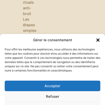
rituels
anti-
bruit
Les
étapes
simples
pour
Gérer le consentement
préparer
une
Pour offrir les meilleures expériences, nous utilisons des technologies
journée
telles que les cookies pour stocker et/ou accéder à des informations sur
votre appareil. Consentir à ces technologies nous permettra de traiter des
réussie:
données telles que le comportement de navigation ou des identifiants
routine
uniques sur ce site. Ne pas consentir ou retirer votre consentement peut
matinale,
nuire à certaines fonctionnalités et caractéristiques.
priorités,
productivité
Accepter
et
bien-
Refuser
être
dès le