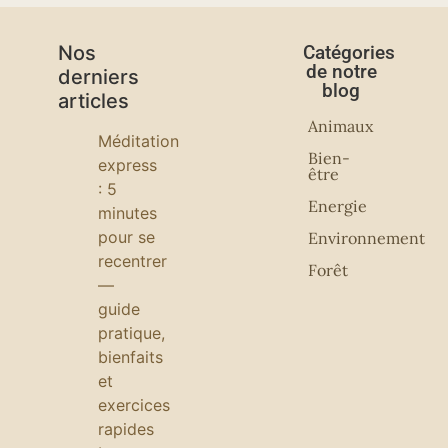
Nos
Catégories
de notre
derniers
blog
articles
Animaux
Méditation
Bien-
express
être
: 5
Energie
minutes
pour se
Environnement
recentrer
Forêt
—
guide
pratique,
bienfaits
et
exercices
rapides